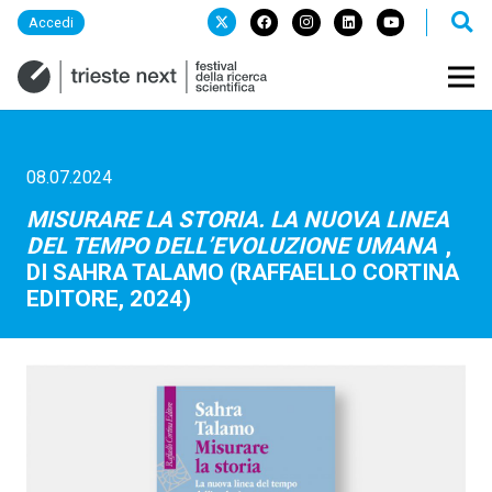
Accedi
08.07.2024
MISURARE LA STORIA. LA NUOVA LINEA
DEL TEMPO DELL’EVOLUZIONE UMANA
,
DI SAHRA TALAMO (RAFFAELLO CORTINA
EDITORE, 2024)