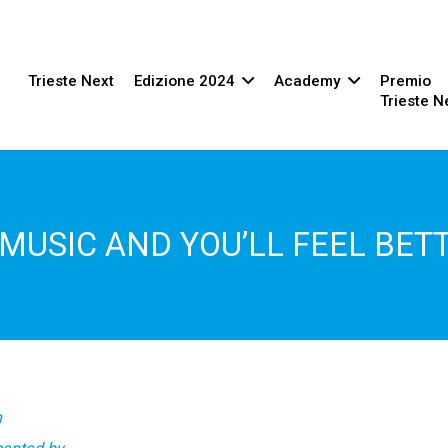
Trieste Next
Edizione 2024
Academy
Premio
Trieste N
MUSIC AND YOU’LL FEEL BET
h