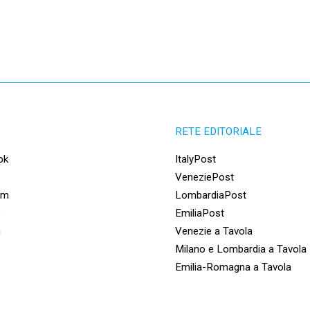
RETE EDITORIALE
ok
ItalyPost
VeneziePost
am
LombardiaPost
e
EmiliaPost
n
Venezie a Tavola
Milano e Lombardia a Tavola
Emilia-Romagna a Tavola