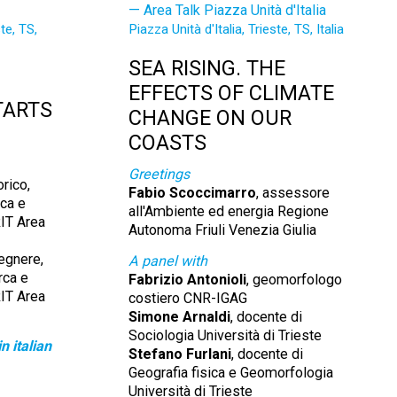
Area Talk Piazza Unità d'Italia
te, TS,
Piazza Unità d'Italia, Trieste, TS, Italia
SEA RISING. THE
EFFECTS OF CLIMATE
TARTS
CHANGE ON OUR
COASTS
Greetings
orico,
Fabio Scoccimarro
, assessore
rca e
all'Ambiente ed energia Regione
IT Area
Autonoma Friuli Venezia Giulia
gegnere,
A panel with
rca e
Fabrizio Antonioli
, geomorfologo
IT Area
costiero CNR-IGAG
Simone Arnaldi
, docente di
Sociologia Università di Trieste
n italian
Stefano Furlani
, docente di
Geografia fisica e Geomorfologia
Università di Trieste