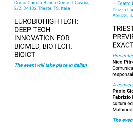
Corso Camillo Benso Conte di Cavour,
Teatro 
2/2, 34132 Trieste, TS, Italia
Piazza Lu
Abruzzi, 3,
EUROBIOHIGHTECH:
TRIES
DEEP TECH
PREVI
INNOVATION FOR
EXAC
BIOMED, BIOTECH,
BIOICT
Presente
Nico Pitre
The event will take place in italian
Comunicaz
responsa
A conver
Paolo Gi
Fabrizio 
cultura ed
Multimedi
The event 