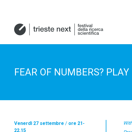
FEAR OF NUMBERS? PLAY 
Wit
Venerdì 27 settembre
/
ore 21-
22.15