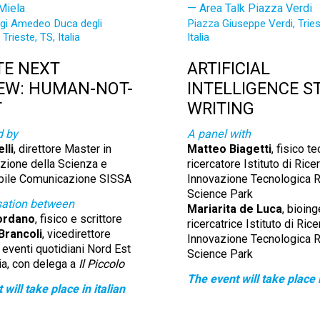
Miela
Area Talk Piazza Verdi
igi Amedeo Duca degli
Piazza Giuseppe Verdi, Tries
 Trieste, TS, Italia
Italia
TE NEXT
ARTIFICIAL
EW: HUMAN-NOT-
INTELLIGENCE S
T
WRITING
d by
A panel with
lli
, direttore Master in
Matteo Biagetti
, fisico te
ione della Scienza e
ricercatore Istituto di Rice
bile Comunicazione SISSA
Innovazione Tecnologica R
Science Park
sation between
Mariarita de Luca
, bioin
ordano
, fisico e scrittore
ricercatrice Istituto di Rice
Brancoli
, vicedirettore
Innovazione Tecnologica R
 eventi quotidiani Nord Est
Science Park
a, con delega a
Il Piccolo
The event will take place i
will take place in italian