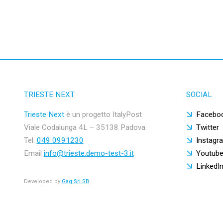
TRIESTE NEXT
SOCIAL
Trieste Next
è un progetto ItalyPost
Facebo
Viale Codalunga 4L – 35138 Padova
Twitter
Tel.
049 0991230
Instagr
Email
info@trieste.demo-test-3.it
Youtub
LinkedI
Developed by
Gag Srl SB