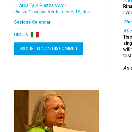
Pre
Area Talk Piazza Verdi
Rin
Piazza Giuseppe Verdi, Trieste, TS, Italia
livel
The 
Sezione
Calendar
Abst
LINGUA
Thro
sing
BIGLIETTI NON DISPONIBILI
will
test
An e