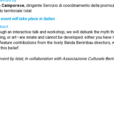
sented by
a Camporese
, dirigente Servizio di coordinamento della promozio
lo territoriale Istat
event will take place in italian
ract
ugh an interactive talk and workshop, we will debunk the myth t
ing, or art—are innate and cannot be developed: either you have it
 feature contributions from the lively Banda Berimbau directors, w
 this belief.
vent by Istat, In collaboration with Associazione Culturale Ber