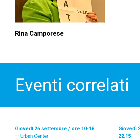
Rina Camporese
Eventi correlati
Giovedì 26 settembre
/
ore 10-18
Giovedì 
Urban Center
22.15